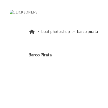
boat photo shop
barco pirata
Barco Pirata